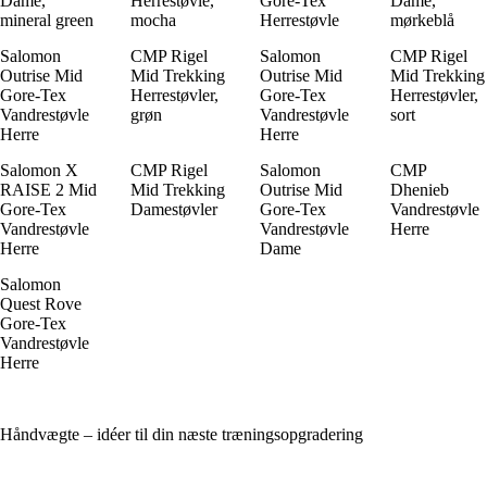
Dame,
Herrestøvle,
Gore-Tex
Dame,
mineral green
mocha
Herrestøvle
mørkeblå
Salomon
CMP Rigel
Salomon
CMP Rigel
Outrise Mid
Mid Trekking
Outrise Mid
Mid Trekking
Gore-Tex
Herrestøvler,
Gore-Tex
Herrestøvler,
Vandrestøvle
grøn
Vandrestøvle
sort
Herre
Herre
Salomon X
CMP Rigel
Salomon
CMP
RAISE 2 Mid
Mid Trekking
Outrise Mid
Dhenieb
Gore-Tex
Damestøvler
Gore-Tex
Vandrestøvle
Vandrestøvle
Vandrestøvle
Herre
Herre
Dame
Salomon
Quest Rove
Gore-Tex
Vandrestøvle
Herre
Håndvægte – idéer til din næste træningsopgradering