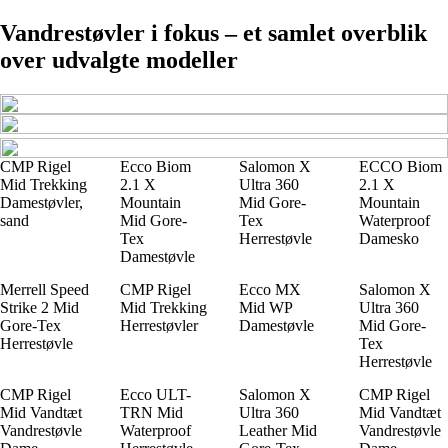
Vandrestøvler i fokus – et samlet overblik
over udvalgte modeller
CMP Rigel
Ecco Biom
Salomon X
ECCO Biom
Mid Trekking
2.1 X
Ultra 360
2.1 X
Damestøvler,
Mountain
Mid Gore-
Mountain
sand
Mid Gore-
Tex
Waterproof
Tex
Herrestøvle
Damesko
Damestøvle
Merrell Speed
CMP Rigel
Ecco MX
Salomon X
Strike 2 Mid
Mid Trekking
Mid WP
Ultra 360
Gore-Tex
Herrestøvler
Damestøvle
Mid Gore-
Herrestøvle
Tex
Herrestøvle
CMP Rigel
Ecco ULT-
Salomon X
CMP Rigel
Mid Vandtæt
TRN Mid
Ultra 360
Mid Vandtæt
Vandrestøvle
Waterproof
Leather Mid
Vandrestøvle