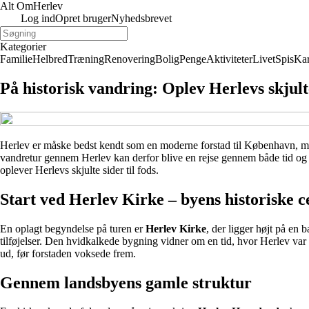
Alt Om
Herlev
Log ind
Opret bruger
Nyhedsbrevet
Kategorier
Familie
Helbred
Træning
Renovering
Bolig
Penge
Aktiviteter
Livet
Spis
Kar
På historisk vandring: Oplev Herlevs skjulte
Herlev er måske bedst kendt som en moderne forstad til København, men 
vandretur gennem Herlev kan derfor blive en rejse gennem både tid og ste
oplever Herlevs skjulte sider til fods.
Start ved Herlev Kirke – byens historiske 
En oplagt begyndelse på turen er
Herlev Kirke
, der ligger højt på en
tilføjelser. Den hvidkalkede bygning vidner om en tid, hvor Herlev var e
ud, før forstaden voksede frem.
Gennem landsbyens gamle struktur