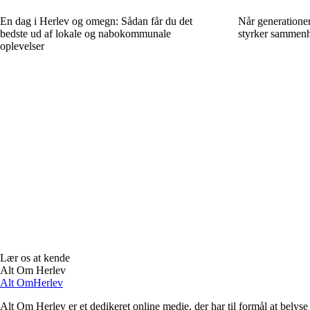
En dag i Herlev og omegn: Sådan får du det
Når generatione
bedste ud af lokale og nabokommunale
styrker sammenh
oplevelser
Lær os at kende
Alt Om Herlev
Alt Om
Herlev
Alt Om Herlev er et dedikeret online medie, der har til formål at belys