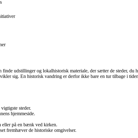
s
tiativer
ner
 finde udstillinger og lokalhistorisk materiale, der sætter de steder, du h
vikler sig. En historisk vandring er derfor ikke bare en tur tilbage i t
vigtigste steder.
unens hjemmeside.
eller på en bænk ved kirken.
yset fremhæver de historiske omgivelser.