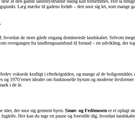
r dele af den gamle landsbystruktur stadig kan fornemmes. Her lå tidli
ingspunkt. Læg mærke til gadens forløb – den snor sig let, som mange ga
r
 af, hvordan de store gårde engang dominerede landskabet. Selvom meget 
om overgangen fra landbrugssamfund til forstad – en udvikling, der tog 
erlev voksede kraftigt i efterkrigstiden, og mange af de boligområder, 
s og 1970’ernes idealer om funktionelle byrum og moderne livsformer s
ark i de år.
ne stier, der snor sig gennem byen.
Smør- og Fedtmosen
er et oplagt s
g fugleliv. Her kan du tage en pause og forestille dig, hvordan landska