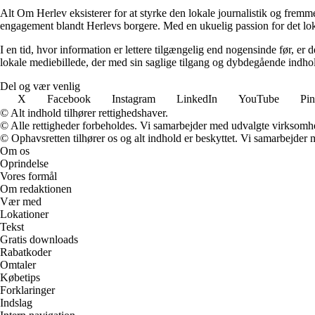
Alt Om Herlev eksisterer for at styrke den lokale journalistik og frem
engagement blandt Herlevs borgere. Med en ukuelig passion for det lokal
I en tid, hvor information er lettere tilgængelig end nogensinde før, er 
lokale mediebillede, der med sin saglige tilgang og dybdegående indhol
Del og vær venlig
X
Facebook
Instagram
LinkedIn
YouTube
Pin
© Alt indhold tilhører rettighedshaver.
© Alle rettigheder forbeholdes. Vi samarbejder med udvalgte virksomhed
© Ophavsretten tilhører os og alt indhold er beskyttet. Vi samarbejder 
Om os
Oprindelse
Vores formål
Om redaktionen
Vær med
Lokationer
Tekst
Gratis downloads
Rabatkoder
Omtaler
Købetips
Forklaringer
Indslag