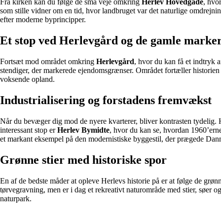
Fra kirken kan du følge de små veje omkring
Herlev Hovedgade
, hvo
som stille vidner om en tid, hvor landbruget var det naturlige omdrejn
efter moderne byprincipper.
Et stop ved Herlevgård og de gamle marke
Fortsæt mod området omkring
Herlevgård
, hvor du kan få et indtryk
stendiger, der markerede ejendomsgrænser. Området fortæller historien 
voksende opland.
Industrialisering og forstadens fremvækst
Når du bevæger dig mod de nyere kvarterer, bliver kontrasten tydelig. H
interessant stop er
Herlev Bymidte
, hvor du kan se, hvordan 1960’erne
et markant eksempel på den modernistiske byggestil, der prægede Danm
Grønne stier med historiske spor
En af de bedste måder at opleve Herlevs historie på er at følge de grøn
tørvegravning, men er i dag et rekreativt naturområde med stier, søer o
naturpark.