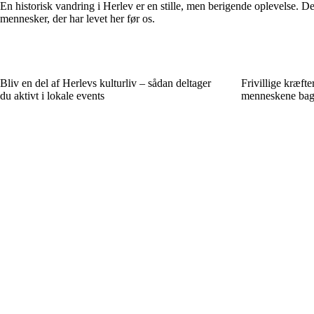
En historisk vandring i Herlev er en stille, men berigende oplevelse. Den
mennesker, der har levet her før os.
Bliv en del af Herlevs kulturliv – sådan deltager
Frivillige kræfte
du aktivt i lokale events
menneskene bag d