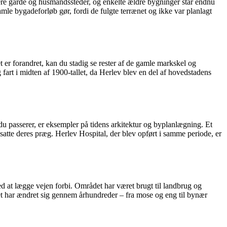
gere gårde og husmandssteder, og enkelte ældre bygninger står endnu
mle bygadeforløb gør, fordi de fulgte terrænet og ikke var planlagt
er forandret, kan du stadig se rester af de gamle markskel og
fart i midten af 1900-tallet, da Herlev blev en del af hovedstadens
du passerer, er eksempler på tidens arkitektur og byplanlægning. Et
atte deres præg. Herlev Hospital, der blev opført i samme periode, er
ted at lægge vejen forbi. Området har været brugt til landbrug og
bet har ændret sig gennem århundreder – fra mose og eng til bynær