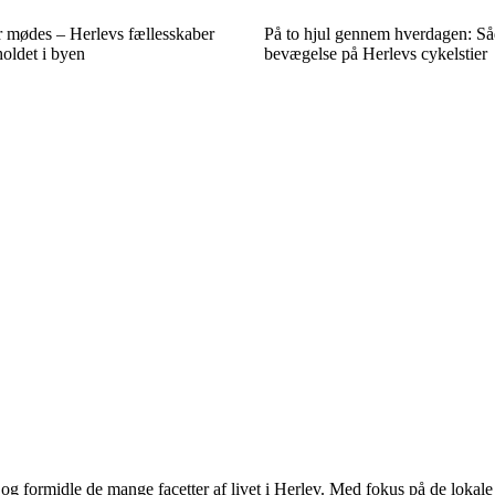
r mødes – Herlevs fællesskaber
På to hjul gennem hverdagen: Så
oldet i byen
bevægelse på Herlevs cykelstier
e og formidle de mange facetter af livet i Herlev. Med fokus på de lokal