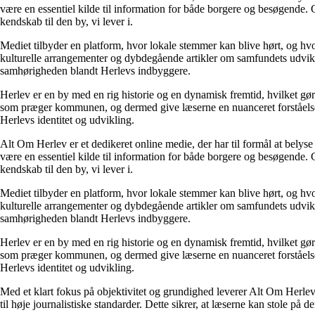
være en essentiel kilde til information for både borgere og besøgende.
kendskab til den by, vi lever i.
Mediet tilbyder en platform, hvor lokale stemmer kan blive hørt, og h
kulturelle arrangementer og dybdegående artikler om samfundets udvikl
samhørigheden blandt Herlevs indbyggere.
Herlev er en by med en rig historie og en dynamisk fremtid, hvilket gør
som præger kommunen, og dermed give læserne en nuanceret forståelse af 
Herlevs identitet og udvikling.
Alt Om Herlev er et dedikeret online medie, der har til formål at belys
være en essentiel kilde til information for både borgere og besøgende.
kendskab til den by, vi lever i.
Mediet tilbyder en platform, hvor lokale stemmer kan blive hørt, og h
kulturelle arrangementer og dybdegående artikler om samfundets udvikl
samhørigheden blandt Herlevs indbyggere.
Herlev er en by med en rig historie og en dynamisk fremtid, hvilket gør
som præger kommunen, og dermed give læserne en nuanceret forståelse af 
Herlevs identitet og udvikling.
Med et klart fokus på objektivitet og grundighed leverer Alt Om Herlev in
til høje journalistiske standarder. Dette sikrer, at læserne kan stole p