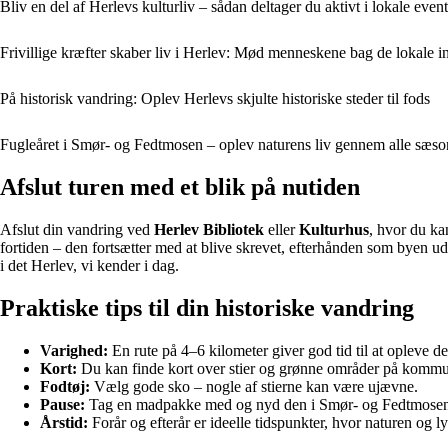
Bliv en del af Herlevs kulturliv – sådan deltager du aktivt i lokale event
Frivillige kræfter skaber liv i Herlev: Mød menneskene bag de lokale ini
På historisk vandring: Oplev Herlevs skjulte historiske steder til fods
Fugleåret i Smør- og Fedtmosen – oplev naturens liv gennem alle sæso
Afslut turen med et blik på nutiden
Afslut din vandring ved
Herlev Bibliotek
eller
Kulturhus
, hvor du kan
fortiden – den fortsætter med at blive skrevet, efterhånden som byen ud
i det Herlev, vi kender i dag.
Praktiske tips til din historiske vandring
Varighed:
En rute på 4–6 kilometer giver god tid til at opleve de 
Kort:
Du kan finde kort over stier og grønne områder på komm
Fodtøj:
Vælg gode sko – nogle af stierne kan være ujævne.
Pause:
Tag en madpakke med og nyd den i Smør- og Fedtmosen 
Årstid:
Forår og efterår er ideelle tidspunkter, hvor naturen og l