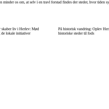
 minder os om, at selv i en travl forstad findes der steder, hvor tiden s
r skaber liv i Herlev: Mød
På historisk vandring: Oplev Herl
e lokale initiativer
historiske steder til fods