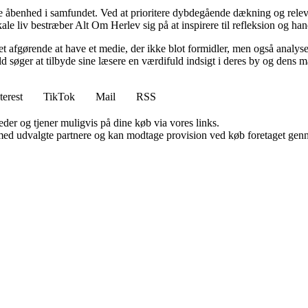
me åbenhed i samfundet. Ved at prioritere dybdegående dækning og relev
e liv bestræber Alt Om Herlev sig på at inspirere til refleksion og han
det afgørende at have et medie, der ikke blot formidler, men også analyse
d søger at tilbyde sine læsere en værdifuld indsigt i deres by og dens 
terest
TikTok
Mail
RSS
er og tjener muligvis på dine køb via vores links.
med udvalgte partnere og kan modtage provision ved køb foretaget gennem