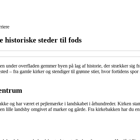
riere
 historiske steder til fods
under overfladen gemmer byen på lag af historie, der strækker sig fra 
d – fra gamle kirker og stendiger til grønne stier, hvor fortidens spor s
centrum
 bakke og har været et pejlemærke i landskabet i århundreder. Kirken st
n lille landsby omgivet af marker og gårde. Fra kirkebakken har du en fi