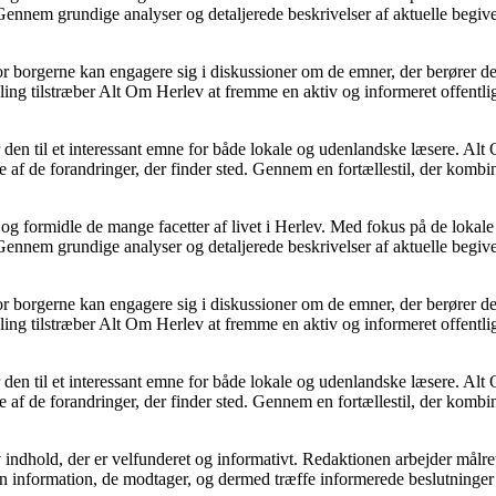
 Gennem grundige analyser og detaljerede beskrivelser af aktuelle begi
vor borgerne kan engagere sig i diskussioner om de emner, der berører 
ing tilstræber Alt Om Herlev at fremme en aktiv og informeret offentli
 den til et interessant emne for både lokale og udenlandske læsere. Alt 
de forandringer, der finder sted. Gennem en fortællestil, der kombinere
e og formidle de mange facetter af livet i Herlev. Med fokus på de lokal
 Gennem grundige analyser og detaljerede beskrivelser af aktuelle begi
vor borgerne kan engagere sig i diskussioner om de emner, der berører 
ing tilstræber Alt Om Herlev at fremme en aktiv og informeret offentli
 den til et interessant emne for både lokale og udenlandske læsere. Alt 
de forandringer, der finder sted. Gennem en fortællestil, der kombinere
dhold, der er velfunderet og informativt. Redaktionen arbejder målrettet 
å den information, de modtager, og dermed træffe informerede beslutninger