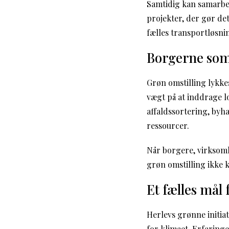
Samtidig kan samarbe
projekter, der gør det
fælles transportløsni
Borgerne som
Grøn omstilling lykke
vægt på at inddrage 
affaldssortering, byha
ressourcer.
Når borgere, virksomh
grøn omstilling ikke 
Et fælles mål
Herlevs grønne initia
for klimaet. Erfaring