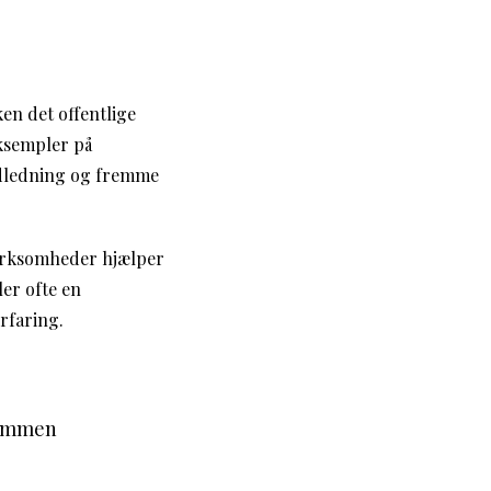
n det offentlige
eksempler på
udledning og fremme
 virksomheder hjælper
er ofte en
rfaring.
sammen