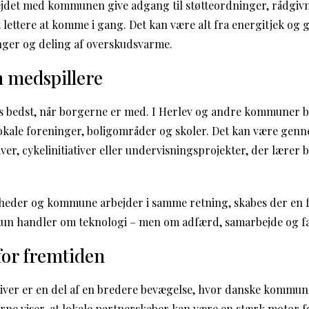
jdet med kommunen give adgang til støtteordninger, rådgivn
 lettere at komme i gang. Det kan være alt fra energitjek og 
nger og deling af overskudsvarme.
 medspillere
s bedst, når borgerne er med. I Herlev og andre kommuner bl
lokale foreninger, boligområder og skoler. Det kan være g
ver, cykelinitiativer eller undervisningsprojekter, der lærer
eder og kommune arbejder i samme retning, skabes der en fæl
kun handler om teknologi – men om adfærd, samarbejde og fæ
 for fremtiden
tiver er en del af en bredere bevægelse, hvor danske kommune
erne viser, at lokale partnerskaber kan være en stærk motor 