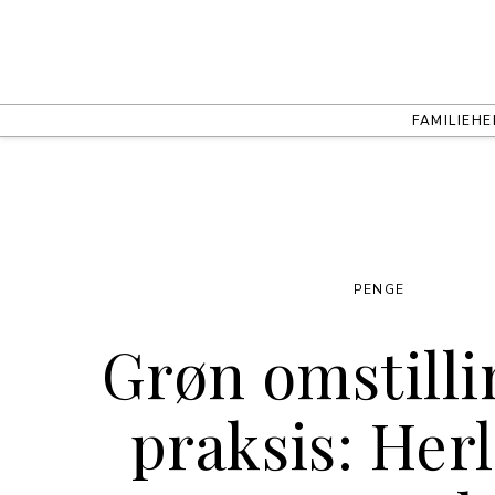
FAMILIE
HE
PENGE
Grøn omstilli
praksis: Her