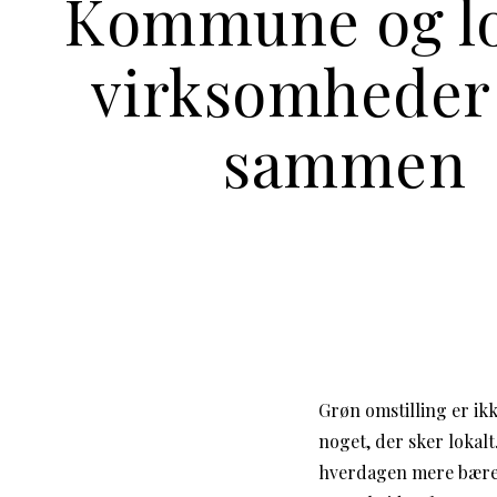
Kommune og lo
virksomheder
sammen
Grøn omstilling er ik
noget, der sker lokal
hverdagen mere bæred