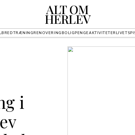
ALT OM
HERLEV
LBRED
TRÆNING
RENOVERING
BOLIG
PENGE
AKTIVITETER
LIVET
SPI
ng i
lev