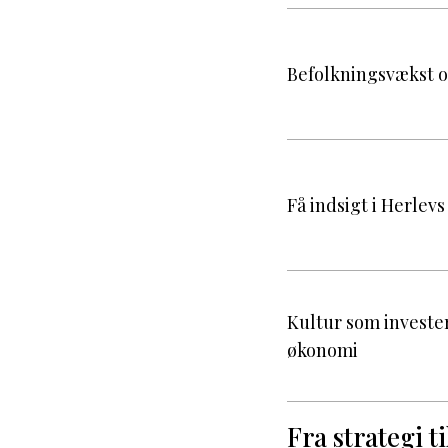
Befolkningsvækst o
Få indsigt i Herle
Kultur som invester
økonomi
Fra strategi t