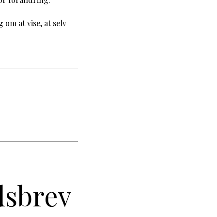
 om at vise, at selv
dsbrev