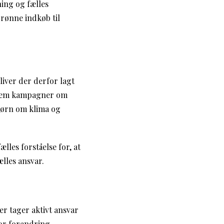
ing og fælles
grønne indkøb til
iver der derfor lagt
ennem kampagner om
 børn om klima og
les forståelse for, at
lles ansvar.
r tager aktivt ansvar
for forandring.