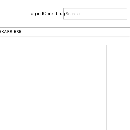
Log ind
Opret bruger
S
KARRIERE