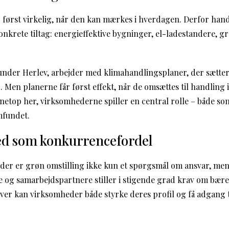
r først virkelig, når den kan mærkes i hverdagen. Derfor han
onkrete tiltag: energieffektive bygninger, el-ladestandere, 
nder Herlev, arbejder med klimahandlingsplaner, der sætter 
 Men planerne får først effekt, når de omsættes til handling
r netop her, virksomhederne spiller en central rolle – både s
mfundet.
d som konkurrencefordel
er er grøn omstilling ikke kun et spørgsmål om ansvar, men
 og samarbejdspartnere stiller i stigende grad krav om bære
ativer kan virksomheder både styrke deres profil og få adgang 