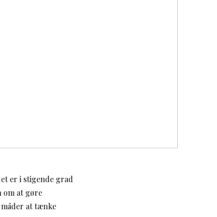
et er i stigende grad
n om at gøre
e måder at tænke