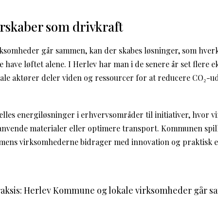
rskaber som drivkraft
somheder går sammen, kan der skabes løsninger, som hverke
e have løftet alene. I Herlev har man i de senere år set flere 
kale aktører deler viden og ressourcer for at reducere CO₂-
ælles energiløsninger i erhvervsområder til initiativer, hvor
nvende materialer eller optimere transport. Kommunen spill
 mens virksomhederne bidrager med innovation og praktisk e
praksis: Herlev Kommune og lokale virksomheder går 