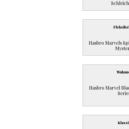
Schleic
Fleksibe
Hasbro Marvels Sp
Myster
Wakan
Hasbro Marvel Blac
Serie
Klassi