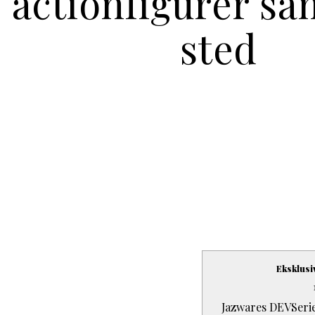
actionfigurer sa
sted
Eksklusi
Jazwares DEVSerie