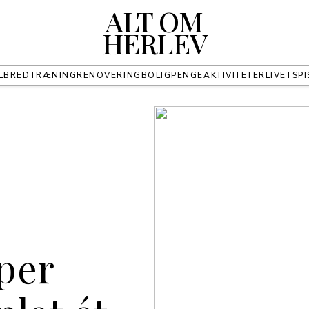
ALT OM
HERLEV
LBRED
TRÆNING
RENOVERING
BOLIG
PENGE
AKTIVITETER
LIVET
SPI
yper