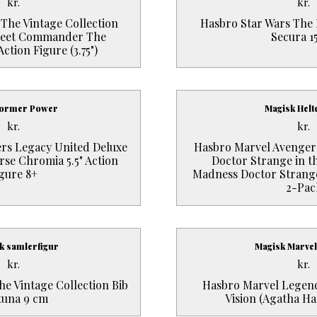
kr.
kr.
The Vintage Collection
Hasbro Star Wars The B
leet Commander The
Secura 1
ction Figure (3.75")
former Power
Magisk Hel
kr.
kr.
rs Legacy United Deluxe
Hasbro Marvel Avengers
se Chromia 5.5" Action
Doctor Strange in th
gure 8+
Madness Doctor Strange
2-Pac
k samlerfigur
Magisk Marve
kr.
kr.
he Vintage Collection Bib
Hasbro Marvel Legend
tuna 9 cm
Vision (Agatha H