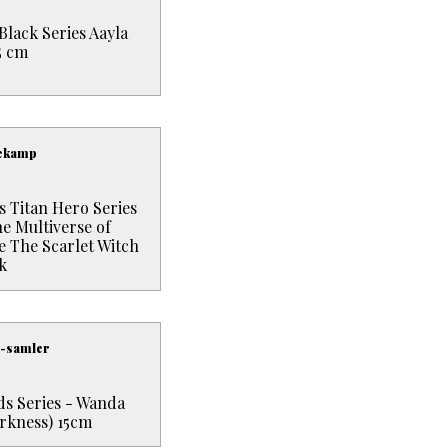
lack Series Aayla
5 cm
tekamp
 Titan Hero Series
e Multiverse of
 The Scarlet Witch
k
l-samler
s Series - Wanda
arkness) 15cm