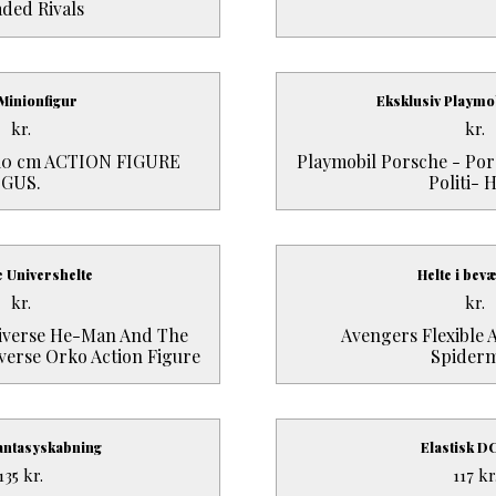
ded Rivals
Minionfigur
Eksklusiv Playmo
kr.
kr.
 10 cm ACTION FIGURE
Playmobil Porsche - Por
GUS.
Politi- 
 Univershelte
Helte i bev
kr.
kr.
niverse He-Man And The
Avengers Flexible A
verse Orko Action Figure
Spider
antasyskabning
Elastisk DC
135
kr.
117
kr