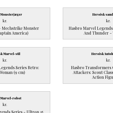
 Monsterjæger
Heroisk saml
kr.
kr.
- Mechstrike Monster
Hasbro Marvel Legends 
aptain America)
And Thunder - 
sk Marvel-stil
Heroisk Autob
kr.
kr.
egends Series Retro:
Hasbro Transformers 
Woman (9 cm)
Attackers: Scout Clas
Action Fig
 Marvel-robot
kr.
ends Series - Ultron 15