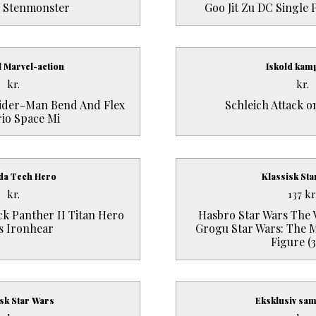
h Stenmonster
Goo Jit Zu DC Single 
l Marvel-action
Iskold kam
kr.
kr.
ider-Man Bend And Flex
Schleich Attack o
io Space Mi
da Tech Hero
Klassisk St
kr.
137
kr
k Panther II Titan Hero
Hasbro Star Wars The 
s Ironhear
Grogu Star Wars: The 
Figure (3
sk Star Wars
Eksklusiv sam