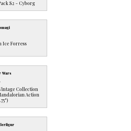
Pack S2 - Cyborg
pmagi
n Ice Forress
ar Wars
.
Vintage Collection
Mandalorian Action
.75")
lerfigur