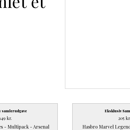
mlet ét
v samlerudgave
Eksklusiv Sam
149
kr.
205
kr
s - Multipack - Arsenal
Hasbro Marvel Legend