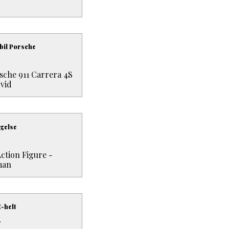
bil Porsche
sche 911 Carrera 4S
Hvid
ægelse
ction Figure -
man
-helt
.